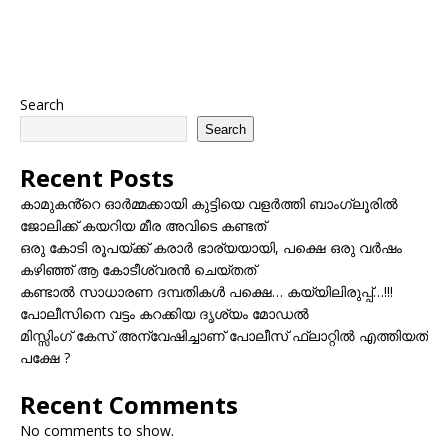
Search
Search
Recent Posts
കാമുകൻ്റെ ഓർമ്മക്കായി കുട്ടിയെ വളർത്തി ബാംഗ്ലൂരിൽ
ജോലിക്ക് കയറിയ മീര അവിടെ കണ്ടത്
ഒരു കോടി രൂപയ്ക്ക് കരാർ ഭാര്യയായി, പക്ഷെ ഒരു വർഷം
കഴിഞ്ഞ് ആ കോടീശ്വരൻ ചെയ്തത്
കണ്ടാൽ സാധാരണ ദമ്പതികൾ പക്ഷെ… കയ്യിലിരുപ്പ്…!!!
പോലീസിനെ വട്ടം കറക്കിയ ദൃശ്യം മോഡല്‍
മിസ്സിംഗ് കേസ് അന്വേഷിച്ചാണ് പോലീസ് ഫ്ലാറ്റിൽ എത്തിയത്
പക്ഷേ ?
Recent Comments
No comments to show.