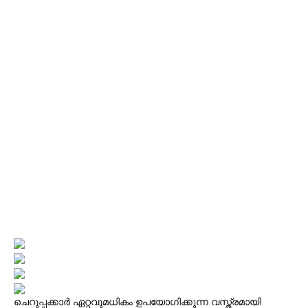
ചെറുപ്പക്കാര്‍ ഏറ്റവുമധികം ഉപയോഗിക്കുന്ന വസ്ത്രമായി