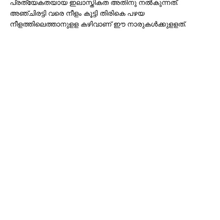
പ്രത്യേകതയായ ഇലാസ്തികത അതിനു നല്‍കുന്നത്.
അഞ്ചിരട്ടി വരെ നീളം കൂട്ടി തിരികെ പഴയ
നീളത്തിലെത്താനുളള കഴിവാണ് ഈ നാരുകള്‍ക്കുളളത്.