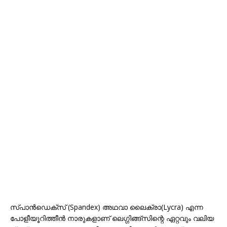
സ്പാന്‍ഡെക്‌സ് (Spandex) അഥവാ ലൈക്രാ(Lycra) എന്ന
പോളീയൂറിത്തീന്‍ നാരുകളാണ് ലെഗ്ഗിങ്ങ്‌സിന്റെ ഏറ്റവും വലിയ