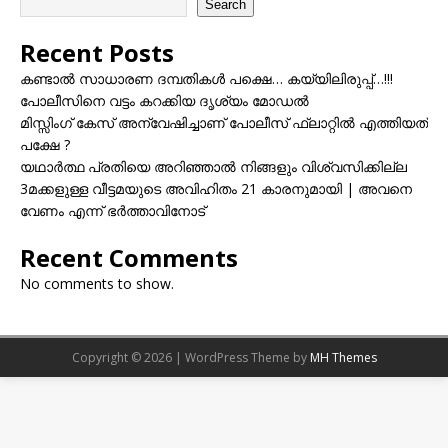
Search
Recent Posts
കണ്ടാൽ സാധാരണ ദമ്പതികൾ പക്ഷെ… കയ്യിലിരുപ്പ്…!!!
പോലീസിനെ വട്ടം കറക്കിയ ദൃശ്യം മോഡല്‍
മിസ്സിംഗ് കേസ് അന്വേഷിച്ചാണ് പോലീസ് ഫ്ലാറ്റിൽ എത്തിയത്
പക്ഷേ ?
യഥാർത്ഥ പ്രതിയെ അറിഞ്ഞാൽ നിങ്ങളും വിശ്വസിക്കില്ല
3മക്കളുള്ള വീട്ടമയുടെ അവിഹിതം 21 കാരനുമായി | അവനെ
വേണം എന്ന് ഭർത്താവിനോട്
Recent Comments
No comments to show.
Copyright © 2026 | WordPress Theme by
MH Themes