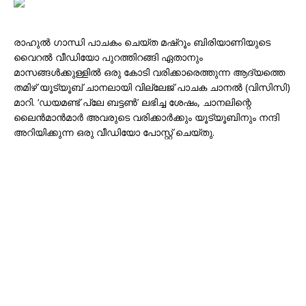
രാഹുൽ ഗാന്ധി പാചകം ചെയ്ത മഷ്റൂം ബിരിയാണിയുടെ
വൈറൽ വീഡിയോ പുറത്തിറങ്ങി ഏതാനും
മാസങ്ങൾക്കുള്ളിൽ ഒരു കോടി വരിക്കാരെത്തുന്ന ആദ്യത്തെ
തമിഴ് യൂട്യൂബ് ചാനലായി വില്ലേജ് പാചക ചാനൽ (വിസിസി)
മാറി. ‘ഡയമണ്ട് പ്ലേ ബട്ടൺ’ ലഭിച്ച ശേഷം, ചാനലിന്റെ
ലൈൻമാൻമാർ അവരുടെ വരിക്കാർക്കും യൂട്യൂബിനും നന്ദി
അറിയിക്കുന്ന ഒരു വീഡിയോ പോസ്റ്റ് ചെയ്തു.