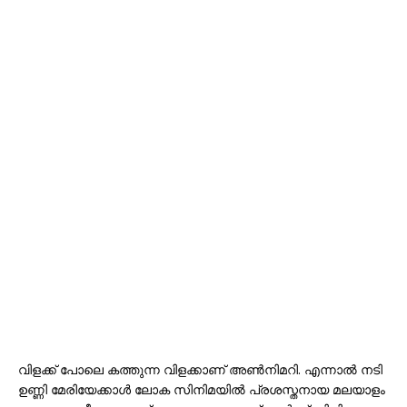
വിളക്ക് പോലെ കത്തുന്ന വിളക്കാണ് അൺനിമറി. എന്നാൽ നടി
ഉണ്ണി മേരിയേക്കാൾ ലോക സിനിമയിൽ പ്രശസ്തനായ മലയാളം