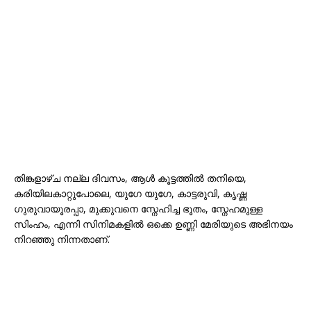
തിങ്കളാഴ്ച നല്ല ദിവസം, ആൾ കൂട്ടത്തിൽ തനിയെ,
കരിയിലകാറ്റുപോലെ, യുഗേ യുഗേ, കാട്ടരുവി, കൃഷ്ണ
ഗുരുവായൂരപ്പാ, മുക്കുവനെ സ്നേഹിച്ച ഭൂതം, സ്നേഹമുള്ള
സിംഹം, എന്നി സിനിമകളില്‍ ഒക്കെ ഉണ്ണി മേരിയുടെ അഭിനയം
നിറഞ്ഞു നിന്നതാണ്.