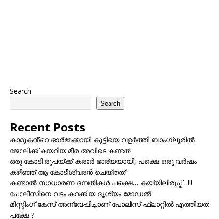
Search
Search
Recent Posts
കാമുകൻ്റെ ഓർമ്മക്കായി കുട്ടിയെ വളർത്തി ബാംഗ്ലൂരിൽ
ജോലിക്ക് കയറിയ മീര അവിടെ കണ്ടത്
ഒരു കോടി രൂപയ്ക്ക് കരാർ ഭാര്യയായി, പക്ഷെ ഒരു വർഷം
കഴിഞ്ഞ് ആ കോടീശ്വരൻ ചെയ്തത്
കണ്ടാൽ സാധാരണ ദമ്പതികൾ പക്ഷെ… കയ്യിലിരുപ്പ്…!!!
പോലീസിനെ വട്ടം കറക്കിയ ദൃശ്യം മോഡല്‍
മിസ്സിംഗ് കേസ് അന്വേഷിച്ചാണ് പോലീസ് ഫ്ലാറ്റിൽ എത്തിയത്
പക്ഷേ ?