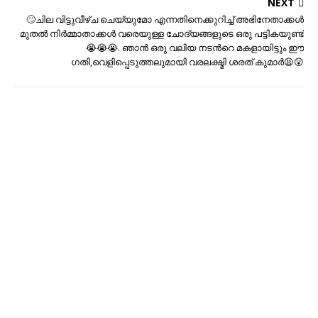
NEXT
🙄ചില വിട്ടുവീഴ്ച ചെയ്യുമോ എന്നതിനെക്കുറിച്ച് അഭിനേതാക്കൾ
മുതൽ നിർമ്മാതാക്കൾ വരെയുള്ള ചോദ്യങ്ങളുടെ ഒരു പട്ടികയുണ്ട്
😭😭😭. ഞാന്‍ ഒരു വലിയ നടന്‍റെ മകളായിട്ടും ഈ
ഗതി,വെളിപ്പെടുത്തലുമായി വരലക്ഷ്മി ശരത് കുമാർ😫😲