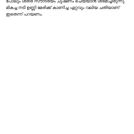
പോലും ശരീര സൗന്ദര്യം ചൂഷണം ചെയ്യാൻ ശ്രമിച്ചിരുന്നു.
മികച്ച നടി ഉണ്ണി മേരിക്ക് കാണിച്ച ഏറ്റവും വലിയ ചതിയാണ്
ഇതെന്ന് പറയണം.