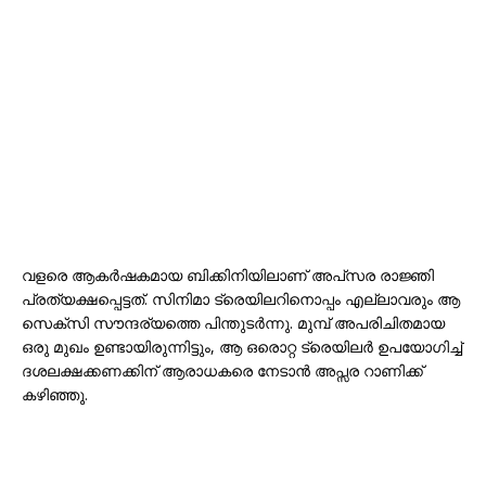
വളരെ ആകർഷകമായ ബിക്കിനിയിലാണ് അപ്‌സര രാജ്ഞി
പ്രത്യക്ഷപ്പെട്ടത്. സിനിമാ ട്രെയിലറിനൊപ്പം എല്ലാവരും ആ
സെക്സി സൗന്ദര്യത്തെ പിന്തുടർന്നു. മുമ്പ് അപരിചിതമായ
ഒരു മുഖം ഉണ്ടായിരുന്നിട്ടും, ആ ഒരൊറ്റ ട്രെയിലർ ഉപയോഗിച്ച്
ദശലക്ഷക്കണക്കിന് ആരാധകരെ നേടാൻ അപ്സര റാണിക്ക്
കഴിഞ്ഞു.