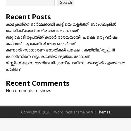
Search
Recent Posts
കാമുകൻ്റെ ഓർമ്മക്കായി കുട്ടിയെ വളർത്തി ബാംഗ്ലൂരിൽ
ജോലിക്ക് കയറിയ മീര അവിടെ കണ്ടത്
ഒരു കോടി രൂപയ്ക്ക് കരാർ ഭാര്യയായി, പക്ഷെ ഒരു വർഷം
കഴിഞ്ഞ് ആ കോടീശ്വരൻ ചെയ്തത്
കണ്ടാൽ സാധാരണ ദമ്പതികൾ പക്ഷെ… കയ്യിലിരുപ്പ്…!!!
പോലീസിനെ വട്ടം കറക്കിയ ദൃശ്യം മോഡല്‍
മിസ്സിംഗ് കേസ് അന്വേഷിച്ചാണ് പോലീസ് ഫ്ലാറ്റിൽ എത്തിയത്
പക്ഷേ ?
Recent Comments
No comments to show.
Copyright © 2026 | WordPress Theme by
MH Themes