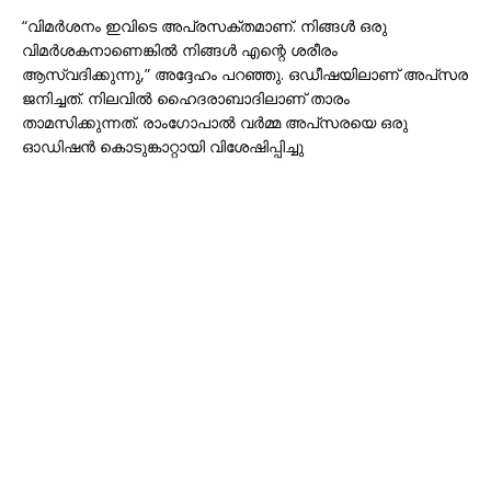
“വിമർശനം ഇവിടെ അപ്രസക്തമാണ്. നിങ്ങൾ ഒരു
വിമർശകനാണെങ്കിൽ നിങ്ങൾ എന്റെ ശരീരം
ആസ്വദിക്കുന്നു,” അദ്ദേഹം പറഞ്ഞു. ഒഡീഷയിലാണ് അപ്‌സര
ജനിച്ചത്. നിലവിൽ ഹൈദരാബാദിലാണ് താരം
താമസിക്കുന്നത്. രാംഗോപാൽ വർമ്മ അപ്‌സരയെ ഒരു
ഓഡിഷൻ കൊടുങ്കാറ്റായി വിശേഷിപ്പിച്ചു