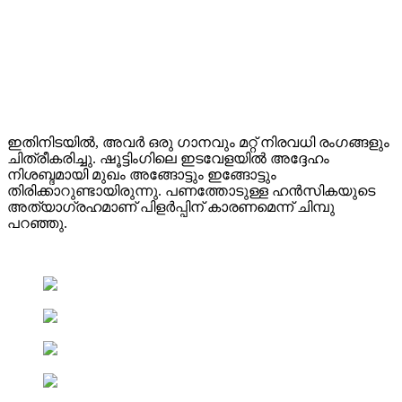
ഇതിനിടയിൽ, അവർ ഒരു ഗാനവും മറ്റ് നിരവധി രംഗങ്ങളും
ചിത്രീകരിച്ചു. ഷൂട്ടിംഗിലെ ഇടവേളയിൽ അദ്ദേഹം
നിശബ്ദമായി മുഖം അങ്ങോട്ടും ഇങ്ങോട്ടും
തിരിക്കാറുണ്ടായിരുന്നു. പണത്തോടുള്ള ഹൻസികയുടെ
അത്യാഗ്രഹമാണ് പിളർപ്പിന് കാരണമെന്ന് ചിമ്പു
പറഞ്ഞു.