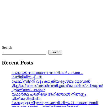
Search
Search
Recent Posts
കണ്ടാൽ സാധാരണ ദമ്പതികൾ പക്ഷെ…
കയ്യിലിരുപ്പ്…!!!
പോലീസിനെ വട്ടം കറക്കിയ ദൃശ്യം മോഡല്‍
മിസ്സിംഗ് കേസ് അന്വേഷിച്ചാണ് പോലീസ് ഫ്ലാറ്റിൽ
എത്തിയത് പക്ഷേ ?
യഥാർത്ഥ പ്രതിയെ അറിഞ്ഞാൽ നിങ്ങളും
വിശ്വസിക്കില്ല
3മക്കളുള്ള വീട്ടമയുടെ അവിഹിതം 21 കാരനുമായി |