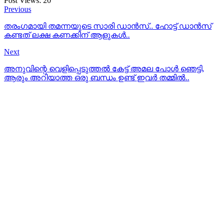
Post Views:
20
Previous
തരംഗമായി തമന്നയുടെ സാരി ഡാന്‍സ്.. ഹോട്ട് ഡാന്‍സ്
കണ്ടത് ലക്ഷ കണക്കിന് ആളുകള്‍..
Next
അനുവിന്റെ വെളിപ്പെടുത്തല്‍ കേട്ട് അമല പോള്‍ ഞെട്ടി,
ആരും അറിയാത്ത ഒരു ബന്ധം ഉണ്ട് ഇവര്‍ തമ്മില്‍..