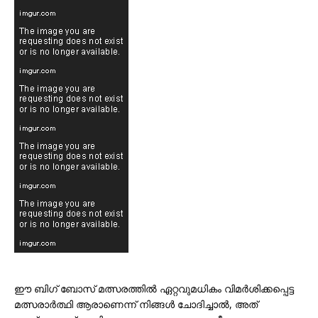
ഈ ബിഗ് ബോസ് മത്സരത്തിൽ ഏറ്റവുമധികം വിമർശിക്കപ്പെട്ട
മത്സരാർത്ഥി ആരാണെന്ന് നിങ്ങൾ ചോദിച്ചാൽ, അത്