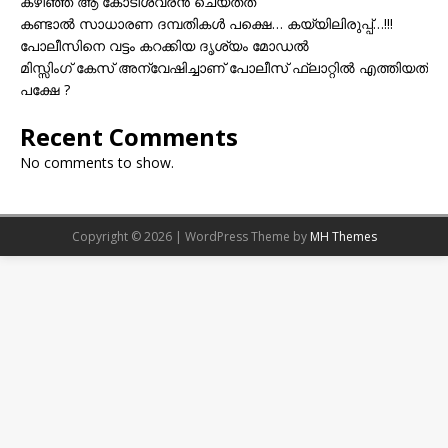
കഴിഞ്ഞ് ആ കോടീശ്വരൻ ചെയ്തത്
കണ്ടാൽ സാധാരണ ദമ്പതികൾ പക്ഷെ… കയ്യിലിരുപ്പ്…!!!
പോലീസിനെ വട്ടം കറക്കിയ ദൃശ്യം മോഡല്‍
മിസ്സിംഗ് കേസ് അന്വേഷിച്ചാണ് പോലീസ് ഫ്ലാറ്റിൽ എത്തിയത്
പക്ഷേ ?
Recent Comments
No comments to show.
Copyright © 2026 | WordPress Theme by
MH Themes