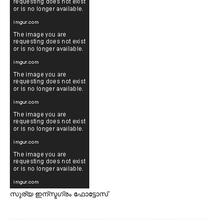
സുര്യ ഇന്സ്ടഗ്രം ഫോട്ടോസ്