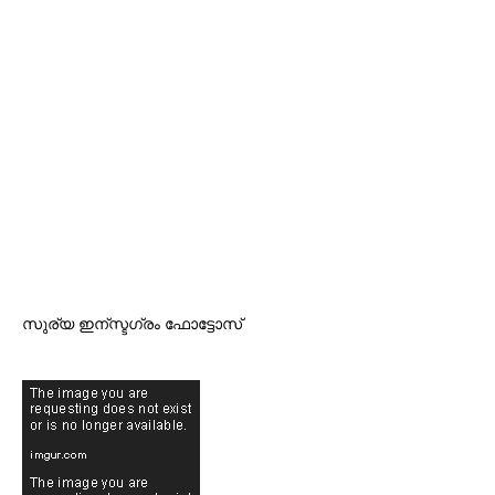
സുര്യ ഇന്സ്ടഗ്രം ഫോട്ടോസ്