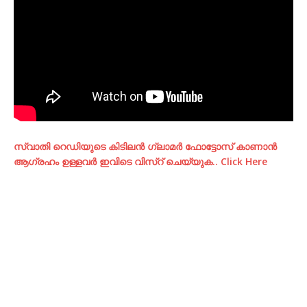
സ്വാതി റെഡിയുടെ കിടിലന്‍ ഗ്ലാമര്‍ ഫോട്ടോസ് കാണാന്‍
ആഗ്രഹം ഉള്ളവര്‍ ഇവിടെ വിസ്റ് ചെയ്യുക.. Click Here