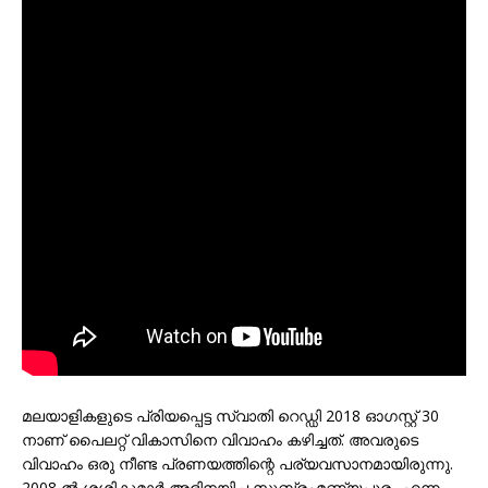
മലയാളികളുടെ പ്രിയപ്പെട്ട സ്വാതി റെഡ്ഡി 2018 ഓഗസ്റ്റ് 30
നാണ് പൈലറ്റ് വികാസിനെ വിവാഹം കഴിച്ചത്. അവരുടെ
വിവാഹം ഒരു നീണ്ട പ്രണയത്തിന്റെ പര്യവസാനമായിരുന്നു.
2008 ൽ ശശികുമാർ അഭിനയിച്ച സുബ്രഹ്മണ്യപുരം എന്ന