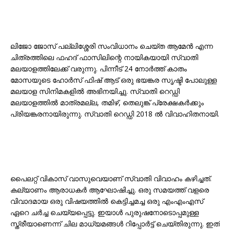
ലിജോ ജോസ് പല്ലിശ്ശേരി സംവിധാനം ചെയ്ത ആമേൻ എന്ന
ചിത്രത്തിലെ ഫഹദ് ഫാസിലിന്റെ നായികയായി സ്വാതി
മലയാളത്തിലേക്ക് വരുന്നു. പിന്നീട് 24 നോർത്ത് കാതം
മോസയുടെ ഹോർസ് ഫിഷ് ആട് ഒരു ഭയങ്കര സൃഷ്ടി പോലുള്ള
മലയാള സിനിമകളിൽ അഭിനയിച്ചു. സ്വാതി റെഡ്ഡി
മലയാളത്തിൽ മാത്രമല്ല, തമിഴ്, തെലുങ്ക് പ്രേക്ഷകർക്കും
പ്രിയങ്കരനായിരുന്നു. സ്വാതി റെഡ്ഡി 2018 ൽ വിവാഹിതനായി.
പൈലറ്റ് വികാസ് വാസുവെയാണ് സ്വാതി വിവാഹം കഴിച്ചത്.
കല്യാണം ആരാധകർ ആഘോഷിച്ചു. ഒരു സമയത്ത് വളരെ
വിവാദമായ ഒരു വിഷയത്തിൽ കെട്ടിച്ചമച്ച ഒരു എംഎംഎസ്
ഏറെ ചർച്ച ചെയ്യപ്പെട്ടു. ഇയാൾ പുരുഷനോടൊപ്പമുള്ള
സ്ത്രീയാണെന്ന് ചില മാധ്യമങ്ങൾ റിപ്പോർട്ട് ചെയ്തിരുന്നു. ഇത്