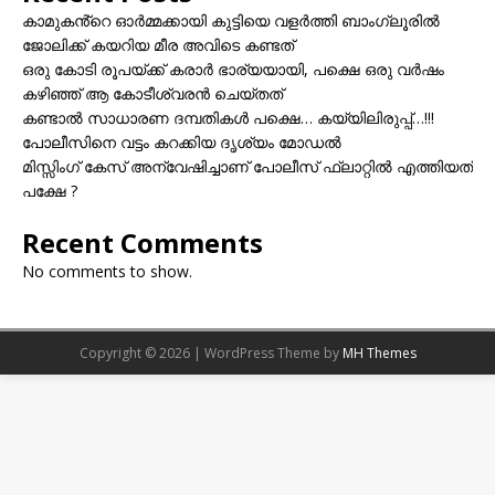
കാമുകൻ്റെ ഓർമ്മക്കായി കുട്ടിയെ വളർത്തി ബാംഗ്ലൂരിൽ
ജോലിക്ക് കയറിയ മീര അവിടെ കണ്ടത്
ഒരു കോടി രൂപയ്ക്ക് കരാർ ഭാര്യയായി, പക്ഷെ ഒരു വർഷം
കഴിഞ്ഞ് ആ കോടീശ്വരൻ ചെയ്തത്
കണ്ടാൽ സാധാരണ ദമ്പതികൾ പക്ഷെ… കയ്യിലിരുപ്പ്…!!!
പോലീസിനെ വട്ടം കറക്കിയ ദൃശ്യം മോഡല്‍
മിസ്സിംഗ് കേസ് അന്വേഷിച്ചാണ് പോലീസ് ഫ്ലാറ്റിൽ എത്തിയത്
പക്ഷേ ?
Recent Comments
No comments to show.
Copyright © 2026 | WordPress Theme by
MH Themes