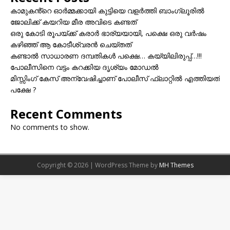
കാമുകൻ്റെ ഓർമ്മക്കായി കുട്ടിയെ വളർത്തി ബാംഗ്ലൂരിൽ
ജോലിക്ക് കയറിയ മീര അവിടെ കണ്ടത്
ഒരു കോടി രൂപയ്ക്ക് കരാർ ഭാര്യയായി, പക്ഷെ ഒരു വർഷം
കഴിഞ്ഞ് ആ കോടീശ്വരൻ ചെയ്തത്
കണ്ടാൽ സാധാരണ ദമ്പതികൾ പക്ഷെ… കയ്യിലിരുപ്പ്…!!!
പോലീസിനെ വട്ടം കറക്കിയ ദൃശ്യം മോഡല്‍
മിസ്സിംഗ് കേസ് അന്വേഷിച്ചാണ് പോലീസ് ഫ്ലാറ്റിൽ എത്തിയത്
പക്ഷേ ?
Recent Comments
No comments to show.
Copyright © 2026 | WordPress Theme by
MH Themes