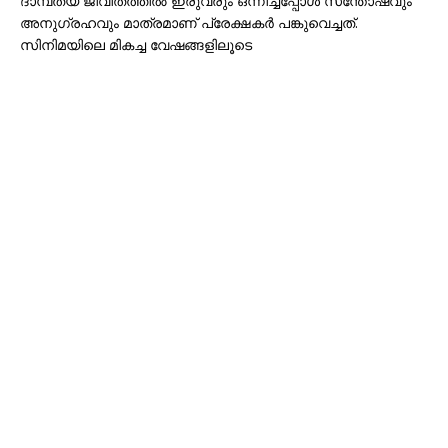
ദാമ്പത്യ ജീവിതത്തിൽ ഇരുവരും ഒന്നിച്ചപ്പോൾ സന്തോഷവും
അനുഗ്രഹവും മാത്രമാണ് പ്രേക്ഷകർ പങ്കുവെച്ചത്.
സിനിമയിലെ മികച്ച വേഷങ്ങളിലൂടെ