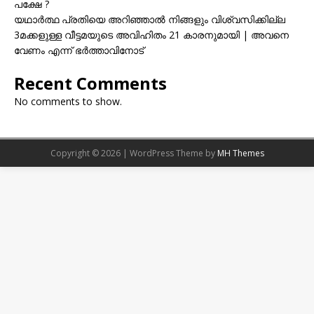
പക്ഷേ ?
യഥാർത്ഥ പ്രതിയെ അറിഞ്ഞാൽ നിങ്ങളും വിശ്വസിക്കില്ല
3മക്കളുള്ള വീട്ടമയുടെ അവിഹിതം 21 കാരനുമായി | അവനെ
വേണം എന്ന് ഭർത്താവിനോട്
Recent Comments
No comments to show.
Copyright © 2026 | WordPress Theme by
MH Themes