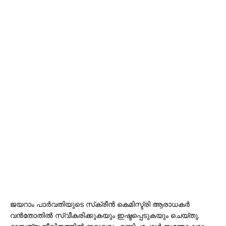
ജയറാം പാർവതിയുടെ സ്‌ക്രീൻ കെമിസ്ട്രി ആരാധകർ
വൻതോതിൽ സ്വീകരിക്കുകയും ഇഷ്ടപ്പെടുകയും ചെയ്തു.