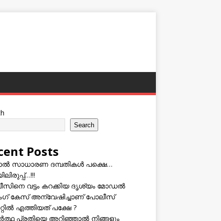
ch
Search
cent Posts
ടാൽ സാധാരണ ദമ്പതികൾ പക്ഷെ…
ലിരുപ്പ്…!!!
സിനെ വട്ടം കറക്കിയ ദൃശ്യം മോഡല്‍
സിംഗ് കേസ് അന്വേഷിച്ചാണ് പോലീസ്
റ്റിൽ എത്തിയത് പക്ഷേ ?
ത്ഥ പ്രതിയെ അറിഞ്ഞാൽ നിങ്ങളും