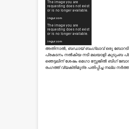
അതിനാൽ, ബഡായ് ബംഗ്ലാവ് ഒരു ബോറടിപ
പ്രകടനം നൽകിയ നടി മലയാളി കുടുംബ പ്ര
ഞെട്ടലിന് ശേഷം മെഗാ സ്റ്റേജിൽ ബിഗ് ബ
രംഗത്ത് വ്യക്തിമുദ്ര പതിപ്പിച്ച നല്ല നർ