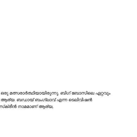
ു മത്സരാർത്ഥിയായിരുന്നു. ബിഗ് ബോസിലെ ഏറ്റവും
ു ആര്യ. ബഡായ് ബംഗ്ലാവ് എന്ന ടെലിവിഷൻ
സ്‌ക്രീൻ നാമമാണ് ആര്യ,