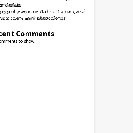
വസിക്കില്ല
കളുള്ള വീട്ടമയുടെ അവിഹിതം 21 കാരനുമായി
നെ വേണം എന്ന് ഭർത്താവിനോട്
cent Comments
omments to show.