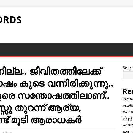
ORDS
നില്ല.. ജീവിതത്തിലേക്ക്
Sear
 കൂടെ വന്നിരിക്കുന്നു..
Re
ളരെ സന്തോഷത്തിലാണ്..
കണ്
്സു തുറന്ന് ആര്യ,
കയ്യി
പോലീ
 മൂടി ആരാധകര്‍
മിസ്
ഫ്ലാ
യഥാർ