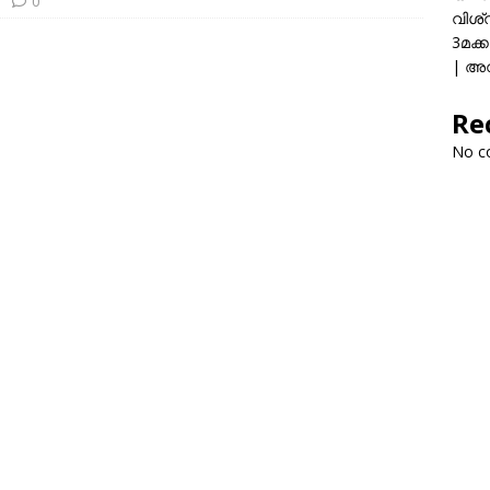
0
വിശ്
3മക്
| അവ
Re
No c