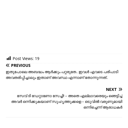
Post Views:
19
PREVIOUS
ഇതുപോലെ അബദ്ധം ആര്‍ക്കും പറ്റരുതേ.. ഇവള്‍ എവടെ പരിപാടി
അവതരിപ്പിച്ചാലും ഇതാണ് അവസ്ഥ എന്നാണ് തോന്നുന്നത്..
NEXT
സേവ് ദി ഡേറ്റാണോ സേച്ചി! – അതെ എല്ലാവരെയും ഞെട്ടിച്ച്‌
അവര്‍ ഒന്നിക്കുകയാണ് സുഹൃത്തുക്കളെ – ഒടുവിൽ വരുണുമായി
ഒന്നിച്ചെന്ന് ആരാധകർ