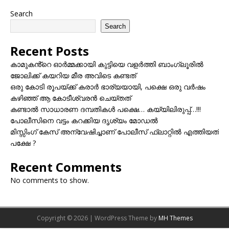
Search
Search
Recent Posts
കാമുകൻ്റെ ഓർമ്മക്കായി കുട്ടിയെ വളർത്തി ബാംഗ്ലൂരിൽ
ജോലിക്ക് കയറിയ മീര അവിടെ കണ്ടത്
ഒരു കോടി രൂപയ്ക്ക് കരാർ ഭാര്യയായി, പക്ഷെ ഒരു വർഷം
കഴിഞ്ഞ് ആ കോടീശ്വരൻ ചെയ്തത്
കണ്ടാൽ സാധാരണ ദമ്പതികൾ പക്ഷെ… കയ്യിലിരുപ്പ്…!!!
പോലീസിനെ വട്ടം കറക്കിയ ദൃശ്യം മോഡല്‍
മിസ്സിംഗ് കേസ് അന്വേഷിച്ചാണ് പോലീസ് ഫ്ലാറ്റിൽ എത്തിയത്
പക്ഷേ ?
Recent Comments
No comments to show.
Copyright © 2026 | WordPress Theme by
MH Themes